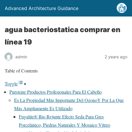
Advanced Architecture Guidance
agua bacteriostatica comprar en
línea 19
admin
2 years ago
Table of Contents
Toggle
Puroxine Productos Profesionales Para El Cabello
Es La Propiedad Más Importante Del OzonoY Por La Que
Más Ampliamente Es Utilizado
Fugalite® Bio Rejunte Efecto Seda Para Gres
Porcelánico, Piedras Naturales Y Mosaico Vítreo